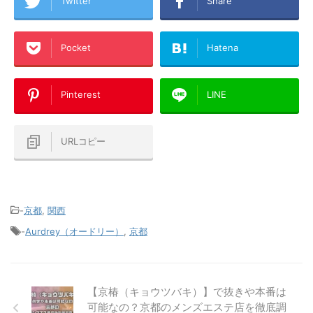
Twitter
Share
Pocket
Hatena
Pinterest
LINE
URLコピー
-
京都
,
関西
-
Aurdrey（オードリー）
,
京都
【京椿（キョウツバキ）】で抜きや本番は
可能なの？京都のメンズエステ店を徹底調