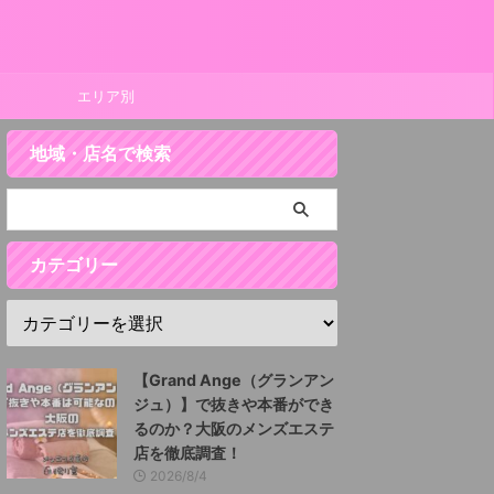
ー
エリア別
地域・店名で検索
カテゴリー
【Grand Ange（グランアン
ジュ）】で抜きや本番ができ
るのか？大阪のメンズエステ
店を徹底調査！
2026/8/4