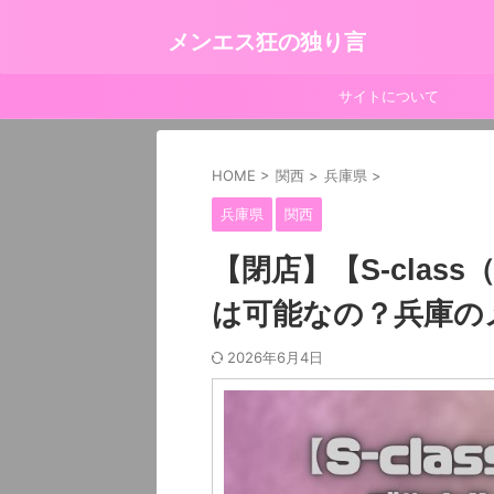
メンエス狂の独り言
サイトについて
HOME
>
関西
>
兵庫県
>
兵庫県
関西
【閉店】【S-cla
は可能なの？兵庫の
2026年6月4日