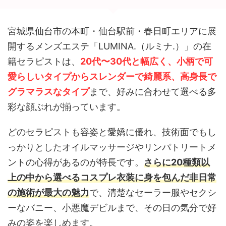
宮城県仙台市の本町・仙台駅前・春日町エリアに展
開するメンズエステ「LUMINA.（ルミナ.）」の在
籍セラピストは、
20代〜30代と幅広く、小柄で可
愛らしいタイプからスレンダーで綺麗系、高身長で
グラマラスなタイプ
まで、好みに合わせて選べる多
彩な顔ぶれが揃っています。
どのセラピストも容姿と愛嬌に優れ、技術面でもし
っかりとしたオイルマッサージやリンパトリートメ
ントの心得があるのが特長です。
さらに20種類以
上の中から選べるコスプレ衣装に身を包んだ非日常
の施術が最大の魅力
で、清楚なセーラー服やセクシ
ーなバニー、小悪魔デビルまで、その日の気分で好
みの姿を楽しめます。