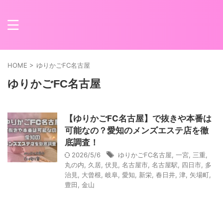
HOME
>
ゆりかごFC名古屋
ゆりかごFC名古屋
【ゆりかごFC名古屋】で抜きや本番は
可能なの？愛知のメンズエステ店を徹
底調査！
2026/5/6
ゆりかごFC名古屋
,
一宮
,
三重
,
丸の内
,
久居
,
伏見
,
名古屋市
,
名古屋駅
,
四日市
,
多
治見
,
大曾根
,
岐阜
,
愛知
,
新栄
,
春日井
,
津
,
矢場町
,
豊田
,
金山