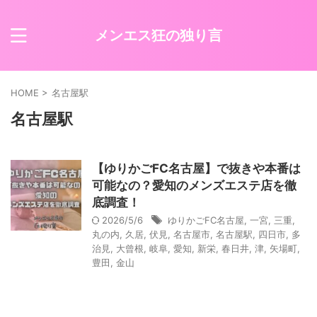
メンエス狂の独り言
HOME
>
名古屋駅
名古屋駅
【ゆりかごFC名古屋】で抜きや本番は
可能なの？愛知のメンズエステ店を徹
底調査！
2026/5/6
ゆりかごFC名古屋
,
一宮
,
三重
,
丸の内
,
久居
,
伏見
,
名古屋市
,
名古屋駅
,
四日市
,
多
治見
,
大曾根
,
岐阜
,
愛知
,
新栄
,
春日井
,
津
,
矢場町
,
豊田
,
金山