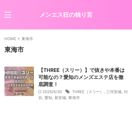
メンエス狂の独り言
HOME
>
東海市
東海市
【THREE（スリー）】で抜きや本番は
可能なの？愛知のメンズエステ店を徹
底調査！
2026/6/30
THREE（スリー）
,
三河安城
,
刈
谷
,
愛知
,
新安城
,
東海市