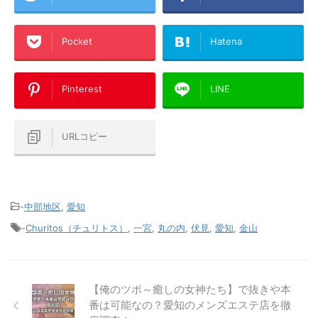
Pocket
Hatena
Pinterest
LINE
URLコピー
-
中部地区
,
愛知
-
Churitos（チュリトス）
,
一宮
,
丸の内
,
伏見
,
愛知
,
金山
【俺のツボ～癒しの女神たち】で抜きや本
番は可能なの？愛知のメンズエステ店を徹