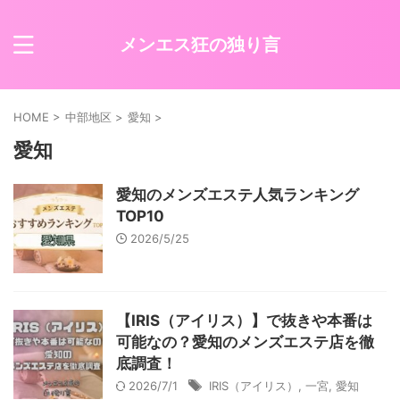
メンエス狂の独り言
HOME
>
中部地区
>
愛知
>
愛知
愛知のメンズエステ人気ランキング
TOP10
2026/5/25
【IRIS（アイリス）】で抜きや本番は
可能なの？愛知のメンズエステ店を徹
底調査！
2026/7/1
IRIS（アイリス）
,
一宮
,
愛知