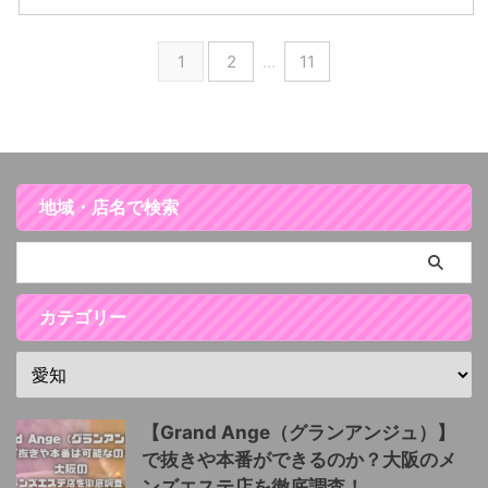
1
2
…
11
地域・店名で検索
カテゴリー
【Grand Ange（グランアンジュ）】
で抜きや本番ができるのか？大阪のメ
ンズエステ店を徹底調査！